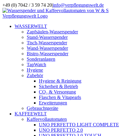
Zum
+49 (0) 7042 / 3 59 74 20
|
info@verpflegungswelt.de
Inhalt
Facebook
LinkedIn
Xing
Instagram
springen
WASSERWELT
Zapfsäulen-Wasserspender
Stand-Wasserspender
Tisch-Wasserspender
Wand-Wasserspender
Bistro-Wasserspender
Sonderanlagen
TapWatch
Hygiene
Zubehör
Hygiene & Reinigung
Sicherheit & Betrieb
CO₂ & Versorgung
Flaschen & Vitapearls
Erweiterungen
Gebrauchtgeräte
KAFFEEWELT
Kaffeevollautomaten
UNO PERFETTO LIGHT COMPLETE
UNO PERFETTO 2.0
UNO PERFETTO 3.0 TOUCH