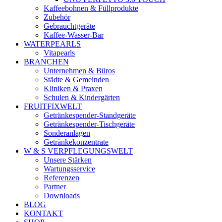
Kaffeebohnen & Füllprodukte
Zubehör
Gebrauchtgeräte
Kaffee-Wasser-Bar
WATERPEARLS
Vitapearls
BRANCHEN
Unternehmen & Büros
Städte & Gemeinden
Kliniken & Praxen
Schulen & Kindergärten
FRUITFIXWELT
Getränkespender-Standgeräte
Getränkespender-Tischgeräte
Sonderanlagen
Getränkekonzentrate
W & S VERPFLEGUNGSWELT
Unsere Stärken
Wartungsservice
Referenzen
Partner
Downloads
BLOG
KONTAKT