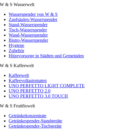
W & S Wasserwelt
Wasserspender von W & S
Zapfsäulen-Wasserspender
Stand-Wasserspender
Tisch-Wasserspender
Wand-Wasserspender
Bistro-Wasserspender
Hygiene
Zubehör
Hitzevorsorge in Städten und Gemeinden
W & S Kaffeewelt
Kaffeewelt
Kaffeevollautomaten
UNO PERFETTO LIGHT COMPLETE
UNO PERFETTO 2.0
UNO PERFETTO 3.0 TOUCH
W & S Fruitfixwelt
Getränkekonzentrate
Getränkespender-Standgeräte
Getränkespender-Tischgeräte