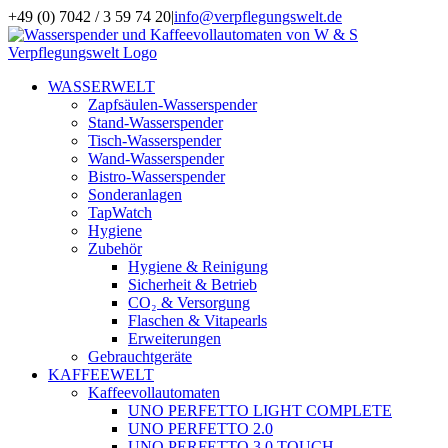
Zum
+49 (0) 7042 / 3 59 74 20
|
info@verpflegungswelt.de
Inhalt
Facebook
LinkedIn
Xing
Instagram
springen
WASSERWELT
Zapfsäulen-Wasserspender
Stand-Wasserspender
Tisch-Wasserspender
Wand-Wasserspender
Bistro-Wasserspender
Sonderanlagen
TapWatch
Hygiene
Zubehör
Hygiene & Reinigung
Sicherheit & Betrieb
CO₂ & Versorgung
Flaschen & Vitapearls
Erweiterungen
Gebrauchtgeräte
KAFFEEWELT
Kaffeevollautomaten
UNO PERFETTO LIGHT COMPLETE
UNO PERFETTO 2.0
UNO PERFETTO 3.0 TOUCH