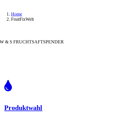
Home
FruitFixWelt
W & S FRUCHTSAFTSPENDER
W & S FruitFix-Spender
Produktwahl