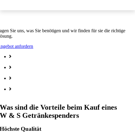
assenden Fruchtsaftspender finden
agen Sie uns, was Sie benötigen und wir finden für sie die richtige
ösung.
ngebot anfordern
Getränkespender-Standgeräte
Getränkespender-Tischgeräte
Sonderanlagen für Getränke
Getränkekonzentrate
Was sind die Vorteile beim Kauf eines
W & S Getränkespenders
Höchste Qualität