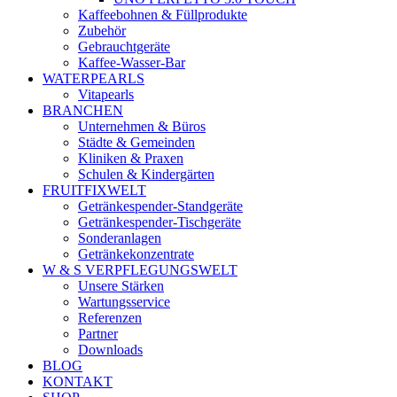
Kaffeebohnen & Füllprodukte
Zubehör
Gebrauchtgeräte
Kaffee-Wasser-Bar
WATERPEARLS
Vitapearls
BRANCHEN
Unternehmen & Büros
Städte & Gemeinden
Kliniken & Praxen
Schulen & Kindergärten
FRUITFIXWELT
Getränkespender-Standgeräte
Getränkespender-Tischgeräte
Sonderanlagen
Getränkekonzentrate
W & S VERPFLEGUNGSWELT
Unsere Stärken
Wartungsservice
Referenzen
Partner
Downloads
BLOG
KONTAKT