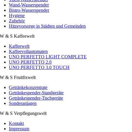
Wand-Wasserspender
Bistro-Wasserspender
Hygiene
Zubehör
Hitzevorsorge in Städten und Gemeinden
W & S Kaffeewelt
Kaffeewelt
Kaffeevollautomaten
UNO PERFETTO LIGHT COMPLETE
UNO PERFETTO 2.0
UNO PERFETTO 3.0 TOUCH
W & S Fruitfixwelt
Getränkekonzentrate
Getränkespender-Standgeräte
Getränkespender-Tischgeräte
Sonderanlagen
W & S Verpflegungswelt
Kontakt
Impressum