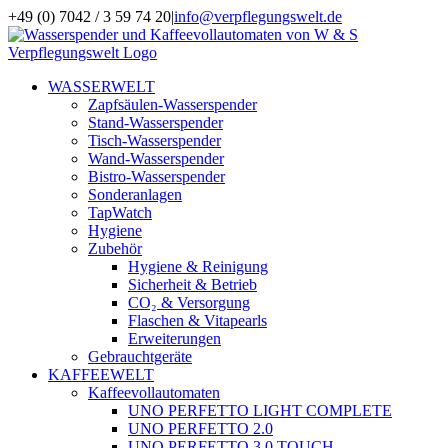
Zum
+49 (0) 7042 / 3 59 74 20
|
info@verpflegungswelt.de
Inhalt
Facebook
LinkedIn
Xing
Instagram
springen
WASSERWELT
Zapfsäulen-Wasserspender
Stand-Wasserspender
Tisch-Wasserspender
Wand-Wasserspender
Bistro-Wasserspender
Sonderanlagen
TapWatch
Hygiene
Zubehör
Hygiene & Reinigung
Sicherheit & Betrieb
CO₂ & Versorgung
Flaschen & Vitapearls
Erweiterungen
Gebrauchtgeräte
KAFFEEWELT
Kaffeevollautomaten
UNO PERFETTO LIGHT COMPLETE
UNO PERFETTO 2.0
UNO PERFETTO 3.0 TOUCH