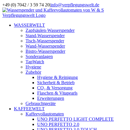
Zum
+49 (0) 7042 / 3 59 74 20
|
info@verpflegungswelt.de
Inhalt
Facebook
LinkedIn
Xing
Instagram
springen
WASSERWELT
Zapfsäulen-Wasserspender
Stand-Wasserspender
Tisch-Wasserspender
Wand-Wasserspender
Bistro-Wasserspender
Sonderanlagen
TapWatch
Hygiene
Zubehör
Hygiene & Reinigung
Sicherheit & Betrieb
CO₂ & Versorgung
Flaschen & Vitapearls
Erweiterungen
Gebrauchtgeräte
KAFFEEWELT
Kaffeevollautomaten
UNO PERFETTO LIGHT COMPLETE
UNO PERFETTO 2.0
UNO PERFETTO 3.0 TOUCH