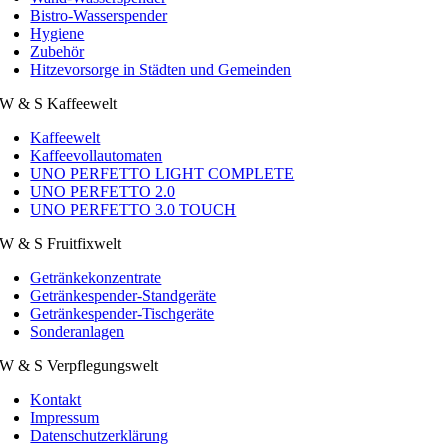
Bistro-Wasserspender
Hygiene
Zubehör
Hitzevorsorge in Städten und Gemeinden
W & S Kaffeewelt
Kaffeewelt
Kaffeevollautomaten
UNO PERFETTO LIGHT COMPLETE
UNO PERFETTO 2.0
UNO PERFETTO 3.0 TOUCH
W & S Fruitfixwelt
Getränkekonzentrate
Getränkespender-Standgeräte
Getränkespender-Tischgeräte
Sonderanlagen
W & S Verpflegungswelt
Kontakt
Impressum
Datenschutzerklärung