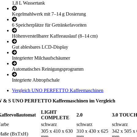
1,8 L Wassertank
Kegelmahlwerk mit 7–14 g Dosierung
6 Speicherplätze für Getränkefavoriten
Höhenverstellbarer Kaffeeauslauf (8–14 cm)
Gut ablesbares LCD-Display
Integrierter Milchaufschäumer
Automatisches Reinigungsprogramm
Integrierte Abtropfschale
Vergleich UNO PERFETTO Kaffeemaschinen
 & S UNO PERFETTO Kaffeemaschinen im Vergleich
LIGHT
Kaffeevollautomat
2.0
3.0 TOUC
COMPLETE
Farbe
schwarz
schwarz
schwarz
305 x 410 x 630
310 x 430 x 625
342 x 505 x
Maße (BxTxH)
mm
mm
mm