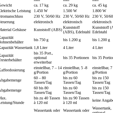
Gewicht
ca. 17 kg
ca. 29 kg
ca. 45 kg
lektrische Leistung
1.450 W
1.500 W
1.800 W
Stromanschluss
230 V, 50/60 Hz
230 V, 50/60 Hz
230 V, 50/6
Steuerung
elektronisch
elektronisch
elektronisch
Kunststoff
Kunststoff 
Material Gehäuse
Kunststoff (ABS)
(ABS), Edelstahl
Edelstahl
Kapazität
bis 750 g
bis 1.200 g
bis 1.200 g
Bohnenbehälter
Kapazität Wassertank
1,8 Liter
4 Liter
4 Liter
bis 35 Port.,
Kapazität
optional
bis 35 Portionen
bis 35 Porti
resterbehälter
erweiterbar
einstellbar, 7 – 14
einstellbar, 5 -8
einstellbar, 
Kaffeedosierung
g/Portion
g/Portion
g/Portion
60 – 80
bis zu 60
bis zu 150
Abgabemenge
Tassen/Tag
Tassen/Tag
Tassen/Tag
60 bis 80
bis zu 60
bis zu 150
Abgabemenge
Tassen/Tag
Tassen/Tag
Tassen/Tag
Max.
bis zu 40 Tassen
bis zu 90 Tassen
keine Angab
Leistung/Stunde
à 120 ml
à 120 ml
Wassertank,
Wassertank oder
Wassertank oder
optional