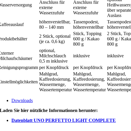
Anschluss für
Anschluss für
Wasserversorgung
Heißwassers
externe
externe
über separat
Wasserzufuhr
Wasserzufuhr
Auslass
höhenverstellbar,
Tassenpodest,
Tassenpodest
Kaffeeauslauf
80 – 140 mm
höhenverstellbar
höhenverstel
Stück, Topping
2 Stück, To
2 Stück, optional
Produktbehälter
600 g / Kakao
600 g / Kak
(je ca. 0,6 kg)
800 g
800 g
optional,
Externer
Milchschlauch
inklusive
inklusive
Milchaufschäumer
0,5 m inklusive
Reinigungsprogramm
per Knopfdruck
per Knopfdruck
per Knopfdr
Mahlgrad,
Mahlgrad,
Mahlgrad,
Kaffeedosierung,
Kaffeedosierung,
Kaffeedosie
instellmöglichkeiten
Wassermenge,
Wassermenge,
Wassermeng
Wassertemperatur
Wassertemperatur
Wassertempe
Downloads
Laden Sie hier nützliche Informationen herunter:
Datenblatt UNO PERFETTO LIGHT COMPLETE