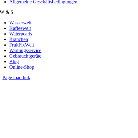
Allgemeine Geschäftsbedingungen
W & S
Wasserwelt
Kaffeewelt
Waterpearls
Branchen
FruitFixWelt
Wartungsservice
Gebrauchtgeräte
Blog
Online-Shop
Page load link
Nach
oben