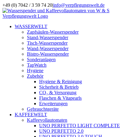
Zum
+49 (0) 7042 / 3 59 74 20
|
info@verpflegungswelt.de
Inhalt
Facebook
LinkedIn
Xing
Instagram
springen
WASSERWELT
Zapfsäulen-Wasserspender
Stand-Wasserspender
Tisch-Wasserspender
Wand-Wasserspender
Bistro-Wasserspender
Sonderanlagen
TapWatch
Hygiene
Zubehör
Hygiene & Reinigung
Sicherheit & Betrieb
CO₂ & Versorgung
Flaschen & Vitapearls
Erweiterungen
Gebrauchtgeräte
KAFFEEWELT
Kaffeevollautomaten
UNO PERFETTO LIGHT COMPLETE
UNO PERFETTO 2.0
UNO PERFETTO 3.0 TOUCH