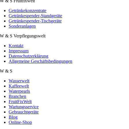
W & S Fruitfixwelt
Getränkekonzentrate
Getränkespender-Standgeräte
Getränkespender-Tischgeräte
Sonderanlagen
W & S Verpflegungswelt
Kontakt
Impressum
Datenschutzerklärung
Allgemeine Geschäftsbedingungen
W & S
Wasserwelt
Kaffeewelt
Waterpearls
Branchen
FruitFixWelt
Wartungsservice
Gebrauchtgeräte
Blog
Online-Shop