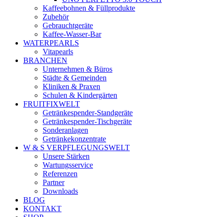
Kaffeebohnen & Füllprodukte
Zubehör
Gebrauchtgeräte
Kaffee-Wasser-Bar
WATERPEARLS
Vitapearls
BRANCHEN
Unternehmen & Büros
Städte & Gemeinden
Kliniken & Praxen
Schulen & Kindergärten
FRUITFIXWELT
Getränkespender-Standgeräte
Getränkespender-Tischgeräte
Sonderanlagen
Getränkekonzentrate
W & S VERPFLEGUNGSWELT
Unsere Stärken
Wartungsservice
Referenzen
Partner
Downloads
BLOG
KONTAKT