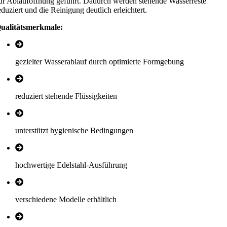
ur Ablauföffnung geführt. Dadurch werden stehende Wasserreste
eduziert und die Reinigung deutlich erleichtert.
ualitätsmerkmale:
gezielter Wasserablauf durch optimierte Formgebung
reduziert stehende Flüssigkeiten
unterstützt hygienische Bedingungen
hochwertige Edelstahl-Ausführung
verschiedene Modelle erhältlich