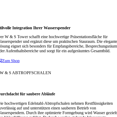
tilvolle Integration Ihrer Wasserspender
er W & S Tower schafft eine hochwertige Präsentationsfläche für
asserspender und ergänzt diese um praktischen Stauraum. Die elegant
ösung eignet sich besonders für Empfangsbereiche, Besprechungsräu
der Aufenthaltsbereiche und sorgt für ein aufgeräumtes Gesamtbild.
Zum Shop
W & S ABTROPFSCHALEN
urchdacht für saubere Abläufe
ie hochwertigen Edelstahl-Abtropfschalen nehmen Restflüssigkeiten
uverlässig auf und unterstützen einen sauberen Betrieb von
asserspendern. Durch ihre optimierte Formgebung wird Wasser gezielt