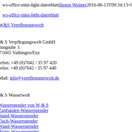
ws-office-mini-light-datenblatt
Jürgen Weimer
2016-06-13T09:34:13+
ws-office-mini-light-datenblatt
& S Verpflegungswelt GmbH
hmgrube 3
71665 Vaihingen/Enz
lefon: +49 (0)7042 / 35 97 420
lefax: +49 (0)7042 / 35 97 440
Mail:
info@verpflegungswelt.de
& S Wasserwelt
Wasserspender von W & S
Zapfsäulen-Wasserspender
Stand-Wasserspender
Tisch-Wasserspender
Wand-Wasserspender
Bistro-Wasserspender