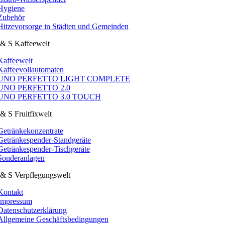
Hygiene
Zubehör
Hitzevorsorge in Städten und Gemeinden
& S Kaffeewelt
Kaffeewelt
Kaffeevollautomaten
UNO PERFETTO LIGHT COMPLETE
UNO PERFETTO 2.0
UNO PERFETTO 3.0 TOUCH
& S Fruitfixwelt
Getränkekonzentrate
Getränkespender-Standgeräte
Getränkespender-Tischgeräte
Sonderanlagen
& S Verpflegungswelt
Kontakt
Impressum
Datenschutzerklärung
Allgemeine Geschäftsbedingungen