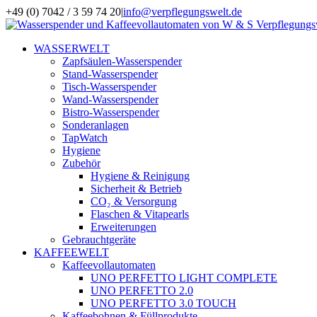
Zum
+49 (0) 7042 / 3 59 74 20
|
info@verpflegungswelt.de
Inhalt
Facebook
LinkedIn
Xing
Instagram
springen
WASSERWELT
Zapfsäulen-Wasserspender
Stand-Wasserspender
Tisch-Wasserspender
Wand-Wasserspender
Bistro-Wasserspender
Sonderanlagen
TapWatch
Hygiene
Zubehör
Hygiene & Reinigung
Sicherheit & Betrieb
CO₂ & Versorgung
Flaschen & Vitapearls
Erweiterungen
Gebrauchtgeräte
KAFFEEWELT
Kaffeevollautomaten
UNO PERFETTO LIGHT COMPLETE
UNO PERFETTO 2.0
UNO PERFETTO 3.0 TOUCH
Kaffeebohnen & Füllprodukte