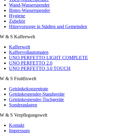
Wand-Wasserspender
Bistro-Wasserspender
Hygiene
Zubehör
Hitzevorsorge in Städten und Gemeinden
W & S Kaffeewelt
Kaffeewelt
Kaffeevollautomaten
UNO PERFETTO LIGHT COMPLETE
UNO PERFETTO 2.0
UNO PERFETTO 3.0 TOUCH
W & S Fruitfixwelt
Getränkekonzentrate
Getränkespender-Standgeräte
Getränkespender-Tischgeräte
Sonderanlagen
W & S Verpflegungswelt
Kontakt
Impressum