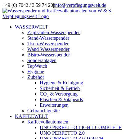
Zum
+49 (0) 7042 / 3 59 74 20
|
info@verpflegungswelt.de
Inhalt
Facebook
LinkedIn
Xing
Instagram
springen
WASSERWELT
Zapfsäulen-Wasserspender
Stand-Wasserspender
Tisch-Wasserspender
Wand-Wasserspender
Bistro-Wasserspender
Sonderanlagen
TapWatch
Hygiene
Zubehör
Hygiene & Reinigung
Sicherheit & Betrieb
CO₂ & Versorgung
Flaschen & Vitapearls
Erweiterungen
Gebrauchtgeräte
KAFFEEWELT
Kaffeevollautomaten
UNO PERFETTO LIGHT COMPLETE
UNO PERFETTO 2.0
UNO PERFETTO 3.0 TOUCH