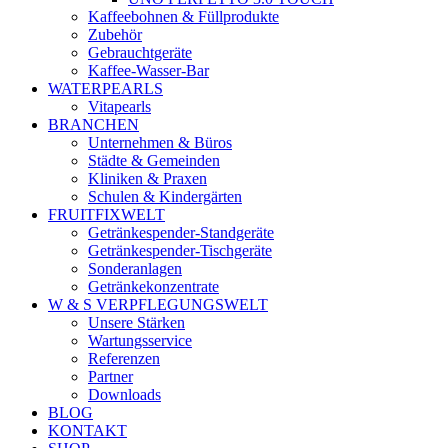
Kaffeebohnen & Füllprodukte
Zubehör
Gebrauchtgeräte
Kaffee-Wasser-Bar
WATERPEARLS
Vitapearls
BRANCHEN
Unternehmen & Büros
Städte & Gemeinden
Kliniken & Praxen
Schulen & Kindergärten
FRUITFIXWELT
Getränkespender-Standgeräte
Getränkespender-Tischgeräte
Sonderanlagen
Getränkekonzentrate
W & S VERPFLEGUNGSWELT
Unsere Stärken
Wartungsservice
Referenzen
Partner
Downloads
BLOG
KONTAKT