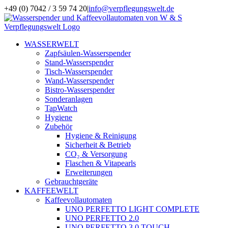
Zum
+49 (0) 7042 / 3 59 74 20
|
info@verpflegungswelt.de
Inhalt
Facebook
LinkedIn
Xing
Instagram
springen
WASSERWELT
Zapfsäulen-Wasserspender
Stand-Wasserspender
Tisch-Wasserspender
Wand-Wasserspender
Bistro-Wasserspender
Sonderanlagen
TapWatch
Hygiene
Zubehör
Hygiene & Reinigung
Sicherheit & Betrieb
CO₂ & Versorgung
Flaschen & Vitapearls
Erweiterungen
Gebrauchtgeräte
KAFFEEWELT
Kaffeevollautomaten
UNO PERFETTO LIGHT COMPLETE
UNO PERFETTO 2.0
UNO PERFETTO 3.0 TOUCH