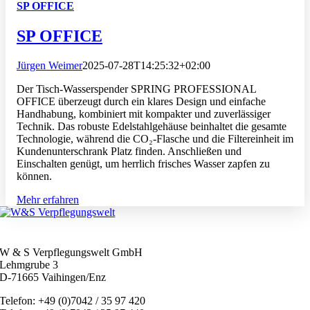
SP OFFICE
SP OFFICE
Jürgen Weimer
2025-07-28T14:25:32+02:00
Der Tisch-Wasserspender SPRING PROFESSIONAL
OFFICE überzeugt durch ein klares Design und einfache
Handhabung, kombiniert mit kompakter und zuverlässiger
Technik. Das robuste Edelstahlgehäuse beinhaltet die gesamte
Technologie, während die CO₂-Flasche und die Filtereinheit im
Kundenunterschrank Platz finden. Anschließen und
Einschalten genügt, um herrlich frisches Wasser zapfen zu
können.
Mehr erfahren
W & S Verpflegungswelt GmbH
Lehmgrube 3
D-71665 Vaihingen/Enz
Telefon: +49 (0)7042 / 35 97 420