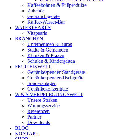
Kaffeebohnen & Füllprodukte
Zubehör
Gebrauchtgeräte
Kaffee-Wasser-Bar
WATERPEARLS
Vitapearls
BRANCHEN
Unternehmen & Büros
Städte & Gemeinden
Kliniken & Praxen
Schulen & Kindergärten
FRUITFIXWELT
Getränkespender-Standgeräte
Getränkespender-Tischgeräte
Sonderanlagen
Getränkekonzentrate
W & S VERPFLEGUNGSWELT
Unsere Stärken
Wartungsservice
Referenzen
Partner
Downloads
BLOG
KONTAKT