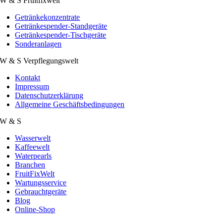
W & S Fruitfixwelt
Getränkekonzentrate
Getränkespender-Standgeräte
Getränkespender-Tischgeräte
Sonderanlagen
W & S Verpflegungswelt
Kontakt
Impressum
Datenschutzerklärung
Allgemeine Geschäftsbedingungen
W & S
Wasserwelt
Kaffeewelt
Waterpearls
Branchen
FruitFixWelt
Wartungsservice
Gebrauchtgeräte
Blog
Online-Shop