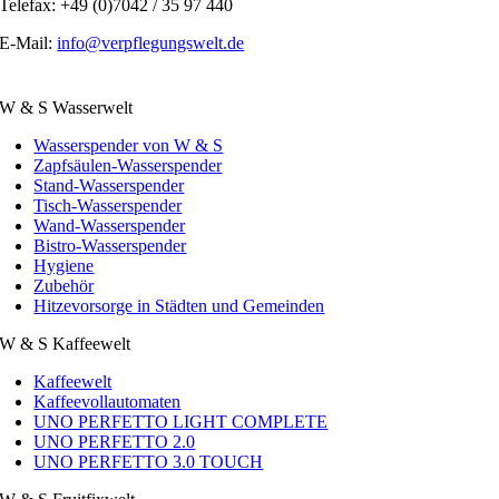
Telefax: +49 (0)7042 / 35 97 440
E-Mail:
info@verpflegungswelt.de
W & S Wasserwelt
Wasserspender von W & S
Zapfsäulen-Wasserspender
Stand-Wasserspender
Tisch-Wasserspender
Wand-Wasserspender
Bistro-Wasserspender
Hygiene
Zubehör
Hitzevorsorge in Städten und Gemeinden
W & S Kaffeewelt
Kaffeewelt
Kaffeevollautomaten
UNO PERFETTO LIGHT COMPLETE
UNO PERFETTO 2.0
UNO PERFETTO 3.0 TOUCH