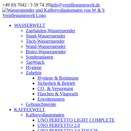
Zum
+49 (0) 7042 / 3 59 74 20
|
info@verpflegungswelt.de
Inhalt
Facebook
LinkedIn
Xing
Instagram
springen
WASSERWELT
Zapfsäulen-Wasserspender
Stand-Wasserspender
Tisch-Wasserspender
Wand-Wasserspender
Bistro-Wasserspender
Sonderanlagen
TapWatch
Hygiene
Zubehör
Hygiene & Reinigung
Sicherheit & Betrieb
CO₂ & Versorgung
Flaschen & Vitapearls
Erweiterungen
Gebrauchtgeräte
KAFFEEWELT
Kaffeevollautomaten
UNO PERFETTO LIGHT COMPLETE
UNO PERFETTO 2.0
UNO PERFETTO 3.0 TOUCH