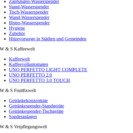
Zapfsäulen-Wasserspender
Stand-Wasserspender
Tisch-Wasserspender
Wand-Wasserspender
Bistro-Wasserspender
Hygiene
Zubehör
Hitzevorsorge in Städten und Gemeinden
W & S Kaffeewelt
Kaffeewelt
Kaffeevollautomaten
UNO PERFETTO LIGHT COMPLETE
UNO PERFETTO 2.0
UNO PERFETTO 3.0 TOUCH
W & S Fruitfixwelt
Getränkekonzentrate
Getränkespender-Standgeräte
Getränkespender-Tischgeräte
Sonderanlagen
W & S Verpflegungswelt