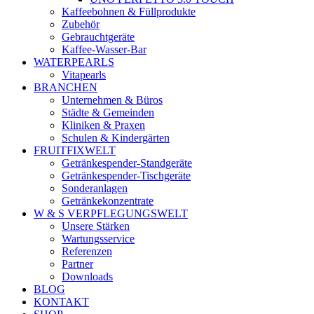
Kaffeebohnen & Füllprodukte
Zubehör
Gebrauchtgeräte
Kaffee-Wasser-Bar
WATERPEARLS
Vitapearls
BRANCHEN
Unternehmen & Büros
Städte & Gemeinden
Kliniken & Praxen
Schulen & Kindergärten
FRUITFIXWELT
Getränkespender-Standgeräte
Getränkespender-Tischgeräte
Sonderanlagen
Getränkekonzentrate
W & S VERPFLEGUNGSWELT
Unsere Stärken
Wartungsservice
Referenzen
Partner
Downloads
BLOG
KONTAKT