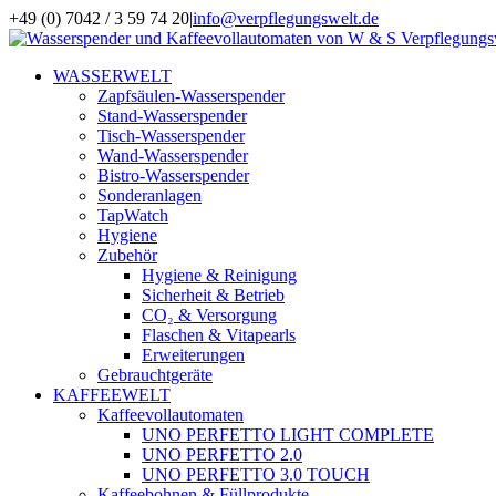
Zum
+49 (0) 7042 / 3 59 74 20
|
info@verpflegungswelt.de
Inhalt
Facebook
LinkedIn
Xing
Instagram
springen
WASSERWELT
Zapfsäulen-Wasserspender
Stand-Wasserspender
Tisch-Wasserspender
Wand-Wasserspender
Bistro-Wasserspender
Sonderanlagen
TapWatch
Hygiene
Zubehör
Hygiene & Reinigung
Sicherheit & Betrieb
CO₂ & Versorgung
Flaschen & Vitapearls
Erweiterungen
Gebrauchtgeräte
KAFFEEWELT
Kaffeevollautomaten
UNO PERFETTO LIGHT COMPLETE
UNO PERFETTO 2.0
UNO PERFETTO 3.0 TOUCH
Kaffeebohnen & Füllprodukte