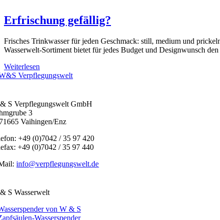
Erfrischung gefällig?
Frisches Trinkwasser für jeden Geschmack: still, medium und pri
Wasserwelt-Sortiment bietet für jedes Budget und Designwunsch den 
Weiterlesen
& S Verpflegungswelt GmbH
hmgrube 3
71665 Vaihingen/Enz
lefon: +49 (0)7042 / 35 97 420
lefax: +49 (0)7042 / 35 97 440
Mail:
info@verpflegungswelt.de
& S Wasserwelt
Wasserspender von W & S
Zapfsäulen-Wasserspender