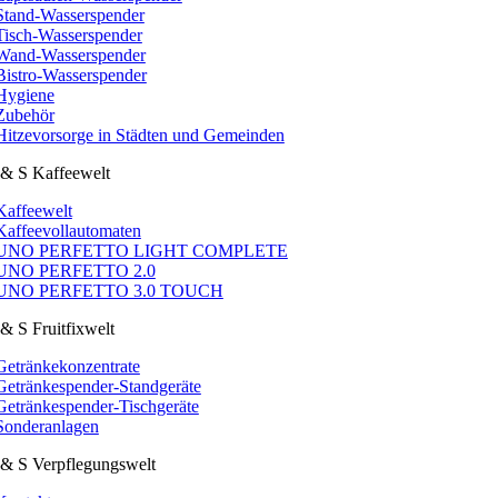
Stand-Wasserspender
Tisch-Wasserspender
Wand-Wasserspender
Bistro-Wasserspender
Hygiene
Zubehör
Hitzevorsorge in Städten und Gemeinden
& S Kaffeewelt
Kaffeewelt
Kaffeevollautomaten
UNO PERFETTO LIGHT COMPLETE
UNO PERFETTO 2.0
UNO PERFETTO 3.0 TOUCH
& S Fruitfixwelt
Getränkekonzentrate
Getränkespender-Standgeräte
Getränkespender-Tischgeräte
Sonderanlagen
& S Verpflegungswelt