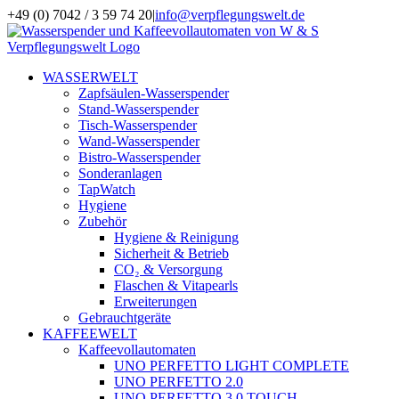
Zum
+49 (0) 7042 / 3 59 74 20
|
info@verpflegungswelt.de
Inhalt
Facebook
LinkedIn
Xing
Instagram
springen
WASSERWELT
Zapfsäulen-Wasserspender
Stand-Wasserspender
Tisch-Wasserspender
Wand-Wasserspender
Bistro-Wasserspender
Sonderanlagen
TapWatch
Hygiene
Zubehör
Hygiene & Reinigung
Sicherheit & Betrieb
CO₂ & Versorgung
Flaschen & Vitapearls
Erweiterungen
Gebrauchtgeräte
KAFFEEWELT
Kaffeevollautomaten
UNO PERFETTO LIGHT COMPLETE
UNO PERFETTO 2.0
UNO PERFETTO 3.0 TOUCH