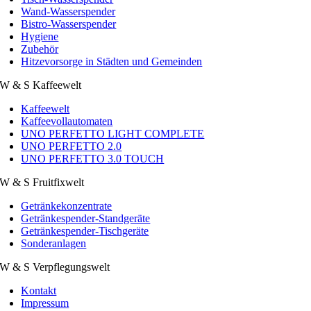
Wand-Wasserspender
Bistro-Wasserspender
Hygiene
Zubehör
Hitzevorsorge in Städten und Gemeinden
W & S Kaffeewelt
Kaffeewelt
Kaffeevollautomaten
UNO PERFETTO LIGHT COMPLETE
UNO PERFETTO 2.0
UNO PERFETTO 3.0 TOUCH
W & S Fruitfixwelt
Getränkekonzentrate
Getränkespender-Standgeräte
Getränkespender-Tischgeräte
Sonderanlagen
W & S Verpflegungswelt
Kontakt
Impressum