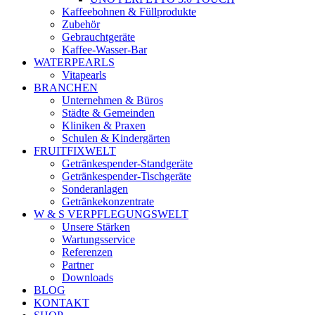
Kaffeebohnen & Füllprodukte
Zubehör
Gebrauchtgeräte
Kaffee-Wasser-Bar
WATERPEARLS
Vitapearls
BRANCHEN
Unternehmen & Büros
Städte & Gemeinden
Kliniken & Praxen
Schulen & Kindergärten
FRUITFIXWELT
Getränkespender-Standgeräte
Getränkespender-Tischgeräte
Sonderanlagen
Getränkekonzentrate
W & S VERPFLEGUNGSWELT
Unsere Stärken
Wartungsservice
Referenzen
Partner
Downloads
BLOG
KONTAKT