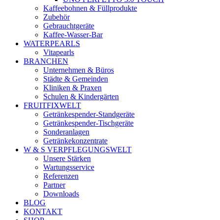
Kaffeebohnen & Füllprodukte
Zubehör
Gebrauchtgeräte
Kaffee-Wasser-Bar
WATERPEARLS
Vitapearls
BRANCHEN
Unternehmen & Büros
Städte & Gemeinden
Kliniken & Praxen
Schulen & Kindergärten
FRUITFIXWELT
Getränkespender-Standgeräte
Getränkespender-Tischgeräte
Sonderanlagen
Getränkekonzentrate
W & S VERPFLEGUNGSWELT
Unsere Stärken
Wartungsservice
Referenzen
Partner
Downloads
BLOG
KONTAKT