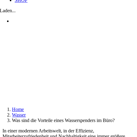
SHOP
Laden...
Home
Wasser
Was sind die Vorteile eines Wasserspenders im Büro?
In einer modernen Arbeitswelt, in der Effizienz,
Mitarbeiterzufriedenheit und Nachhaltigkeit eine immer größere