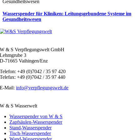
Wasserspender für Kliniken: Leitungsgebundene Systeme im
Gesundheitswesen
W & S Verpflegungswelt GmbH
Lehmgrube 3
D-71665 Vaihingen/Enz
Telefon: +49 (0)7042 / 35 97 420
Telefax: +49 (0)7042 / 35 97 440
E-Mail:
info@verpflegungswelt.de
W & S Wasserwelt
Wasserspender von W & S
Zapfsäulen-Wasserspender
Stand-Wasserspender
Tisch-Wasserspender
Wand-Wasserspender