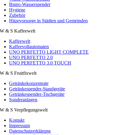
Bistro-Wasserspender
Hygiene
Zubehör
Hitzevorsorge in Städten und Gemeinden
W & S Kaffeewelt
Kaffeewelt
Kaffeevollautomaten
UNO PERFETTO LIGHT COMPLETE
UNO PERFETTO 2.0
UNO PERFETTO 3.0 TOUCH
W & S Fruitfixwelt
Getränkekonzentrate
Getränkespender-Standgeräte
Getränkespender-Tischgeräte
Sonderanlagen
W & S Verpflegungswelt
Kontakt
Impressum
Datenschutzerklärung