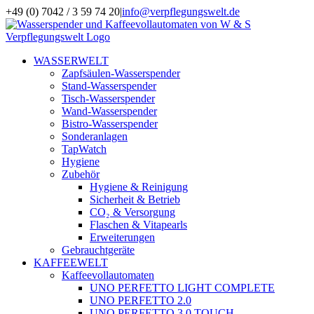
Zum
+49 (0) 7042 / 3 59 74 20
|
info@verpflegungswelt.de
Inhalt
Facebook
LinkedIn
Xing
Instagram
springen
WASSERWELT
Zapfsäulen-Wasserspender
Stand-Wasserspender
Tisch-Wasserspender
Wand-Wasserspender
Bistro-Wasserspender
Sonderanlagen
TapWatch
Hygiene
Zubehör
Hygiene & Reinigung
Sicherheit & Betrieb
CO₂ & Versorgung
Flaschen & Vitapearls
Erweiterungen
Gebrauchtgeräte
KAFFEEWELT
Kaffeevollautomaten
UNO PERFETTO LIGHT COMPLETE
UNO PERFETTO 2.0
UNO PERFETTO 3.0 TOUCH