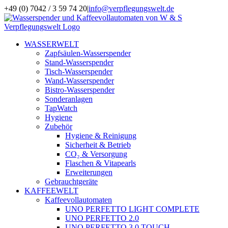
Zum
+49 (0) 7042 / 3 59 74 20
|
info@verpflegungswelt.de
Inhalt
Facebook
LinkedIn
Xing
Instagram
springen
WASSERWELT
Zapfsäulen-Wasserspender
Stand-Wasserspender
Tisch-Wasserspender
Wand-Wasserspender
Bistro-Wasserspender
Sonderanlagen
TapWatch
Hygiene
Zubehör
Hygiene & Reinigung
Sicherheit & Betrieb
CO₂ & Versorgung
Flaschen & Vitapearls
Erweiterungen
Gebrauchtgeräte
KAFFEEWELT
Kaffeevollautomaten
UNO PERFETTO LIGHT COMPLETE
UNO PERFETTO 2.0
UNO PERFETTO 3.0 TOUCH