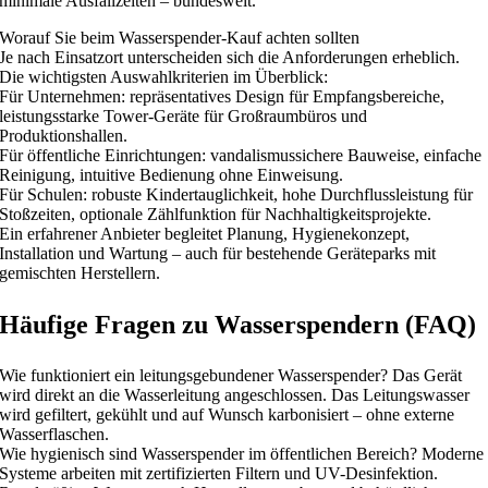
minimale Ausfallzeiten – bundesweit.
Worauf Sie beim Wasserspender-Kauf achten sollten
Je nach Einsatzort unterscheiden sich die Anforderungen erheblich.
Die wichtigsten Auswahlkriterien im Überblick:
Für Unternehmen: repräsentatives Design für Empfangsbereiche,
leistungsstarke Tower-Geräte für Großraumbüros und
Produktionshallen.
Für öffentliche Einrichtungen: vandalismussichere Bauweise, einfache
Reinigung, intuitive Bedienung ohne Einweisung.
Für Schulen: robuste Kindertauglichkeit, hohe Durchflussleistung für
Stoßzeiten, optionale Zählfunktion für Nachhaltigkeitsprojekte.
Ein erfahrener Anbieter begleitet Planung, Hygienekonzept,
Installation und Wartung – auch für bestehende Geräteparks mit
gemischten Herstellern.
Häufige Fragen zu Wasserspendern (FAQ)
Wie funktioniert ein leitungsgebundener Wasserspender? Das Gerät
wird direkt an die Wasserleitung angeschlossen. Das Leitungswasser
wird gefiltert, gekühlt und auf Wunsch karbonisiert – ohne externe
Wasserflaschen.
Wie hygienisch sind Wasserspender im öffentlichen Bereich? Moderne
Systeme arbeiten mit zertifizierten Filtern und UV-Desinfektion.