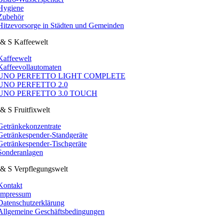
Hygiene
Zubehör
Hitzevorsorge in Städten und Gemeinden
& S Kaffeewelt
Kaffeewelt
Kaffeevollautomaten
UNO PERFETTO LIGHT COMPLETE
UNO PERFETTO 2.0
UNO PERFETTO 3.0 TOUCH
& S Fruitfixwelt
Getränkekonzentrate
Getränkespender-Standgeräte
Getränkespender-Tischgeräte
Sonderanlagen
& S Verpflegungswelt
Kontakt
Impressum
Datenschutzerklärung
Allgemeine Geschäftsbedingungen