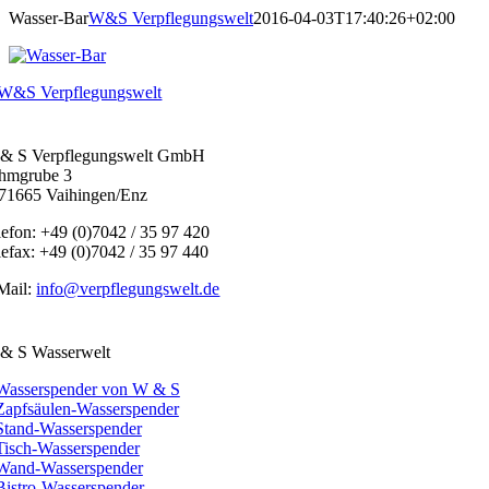
Wasser-Bar
W&S Verpflegungswelt
2016-04-03T17:40:26+02:00
& S Verpflegungswelt GmbH
hmgrube 3
71665 Vaihingen/Enz
lefon: +49 (0)7042 / 35 97 420
lefax: +49 (0)7042 / 35 97 440
Mail:
info@verpflegungswelt.de
& S Wasserwelt
Wasserspender von W & S
Zapfsäulen-Wasserspender
Stand-Wasserspender
Tisch-Wasserspender
Wand-Wasserspender
Bistro-Wasserspender