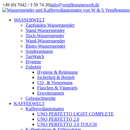
Zum
+49 (0) 7042 / 3 59 74 20
|
info@verpflegungswelt.de
Inhalt
Facebook
LinkedIn
Xing
Instagram
springen
WASSERWELT
Zapfsäulen-Wasserspender
Stand-Wasserspender
Tisch-Wasserspender
Wand-Wasserspender
Bistro-Wasserspender
Sonderanlagen
TapWatch
Hygiene
Zubehör
Hygiene & Reinigung
Sicherheit & Betrieb
CO₂ & Versorgung
Flaschen & Vitapearls
Erweiterungen
Gebrauchtgeräte
KAFFEEWELT
Kaffeevollautomaten
UNO PERFETTO LIGHT COMPLETE
UNO PERFETTO 2.0
UNO PERFETTO 3.0 TOUCH
Kaffeebohnen & Füllprodukte