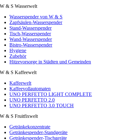
W & S Wasserwelt
Wasserspender von W & S
Zapfsäulen-Wasserspender
Stand-Wasserspender
Tisch-Wasserspender
Wand-Wasserspender
Bistro-Wasserspender
Hygiene
Zubehör
Hitzevorsorge in Städten und Gemeinden
W & S Kaffeewelt
Kaffeewelt
Kaffeevollautomaten
UNO PERFETTO LIGHT COMPLETE
UNO PERFETTO 2.0
UNO PERFETTO 3.0 TOUCH
W & S Fruitfixwelt
Getränkekonzentrate
Getränkespender-Standgeräte
Getränkespender-Tischgeräte