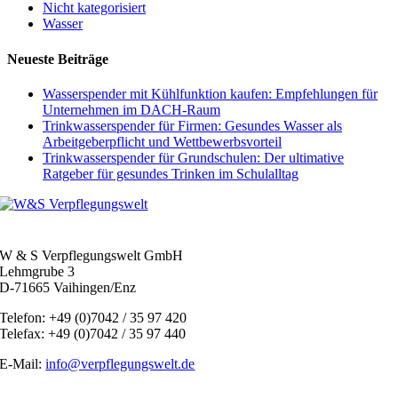
Nicht kategorisiert
Wasser
Neueste Beiträge
Wasserspender mit Kühlfunktion kaufen: Empfehlungen für
Unternehmen im DACH‑Raum
Trinkwasserspender für Firmen: Gesundes Wasser als
Arbeitgeberpflicht und Wettbewerbsvorteil
Trinkwasserspender für Grundschulen: Der ultimative
Ratgeber für gesundes Trinken im Schulalltag
W & S Verpflegungswelt GmbH
Lehmgrube 3
D-71665 Vaihingen/Enz
Telefon: +49 (0)7042 / 35 97 420
Telefax: +49 (0)7042 / 35 97 440
E-Mail:
info@verpflegungswelt.de