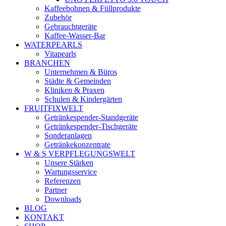
Kaffeebohnen & Füllprodukte
Zubehör
Gebrauchtgeräte
Kaffee-Wasser-Bar
WATERPEARLS
Vitapearls
BRANCHEN
Unternehmen & Büros
Städte & Gemeinden
Kliniken & Praxen
Schulen & Kindergärten
FRUITFIXWELT
Getränkespender-Standgeräte
Getränkespender-Tischgeräte
Sonderanlagen
Getränkekonzentrate
W & S VERPFLEGUNGSWELT
Unsere Stärken
Wartungsservice
Referenzen
Partner
Downloads
BLOG
KONTAKT