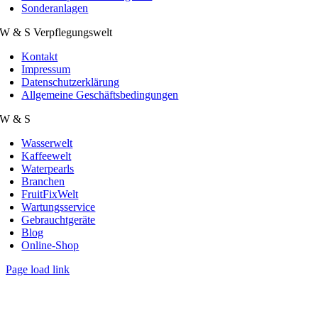
Sonderanlagen
W & S Verpflegungswelt
Kontakt
Impressum
Datenschutzerklärung
Allgemeine Geschäftsbedingungen
W & S
Wasserwelt
Kaffeewelt
Waterpearls
Branchen
FruitFixWelt
Wartungsservice
Gebrauchtgeräte
Blog
Online-Shop
Page load link
Nach
oben