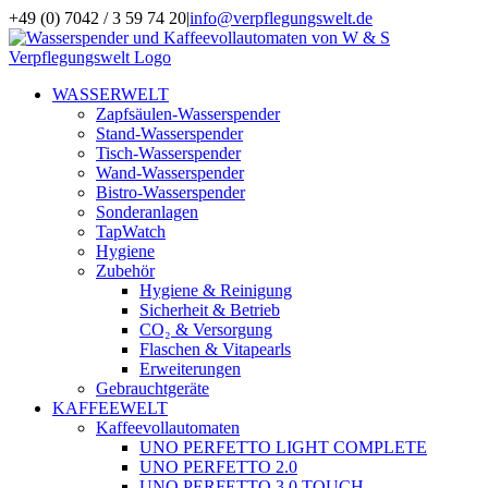
Zum
+49 (0) 7042 / 3 59 74 20
|
info@verpflegungswelt.de
Inhalt
Facebook
LinkedIn
Xing
Instagram
springen
WASSERWELT
Zapfsäulen-Wasserspender
Stand-Wasserspender
Tisch-Wasserspender
Wand-Wasserspender
Bistro-Wasserspender
Sonderanlagen
TapWatch
Hygiene
Zubehör
Hygiene & Reinigung
Sicherheit & Betrieb
CO₂ & Versorgung
Flaschen & Vitapearls
Erweiterungen
Gebrauchtgeräte
KAFFEEWELT
Kaffeevollautomaten
UNO PERFETTO LIGHT COMPLETE
UNO PERFETTO 2.0
UNO PERFETTO 3.0 TOUCH