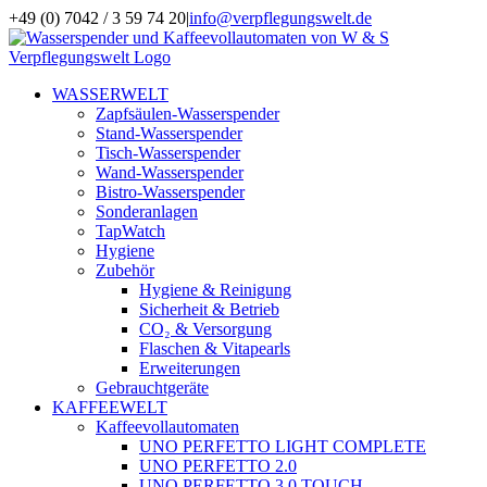
Zum
+49 (0) 7042 / 3 59 74 20
|
info@verpflegungswelt.de
Inhalt
Facebook
LinkedIn
Xing
Instagram
springen
WASSERWELT
Zapfsäulen-Wasserspender
Stand-Wasserspender
Tisch-Wasserspender
Wand-Wasserspender
Bistro-Wasserspender
Sonderanlagen
TapWatch
Hygiene
Zubehör
Hygiene & Reinigung
Sicherheit & Betrieb
CO₂ & Versorgung
Flaschen & Vitapearls
Erweiterungen
Gebrauchtgeräte
KAFFEEWELT
Kaffeevollautomaten
UNO PERFETTO LIGHT COMPLETE
UNO PERFETTO 2.0
UNO PERFETTO 3.0 TOUCH