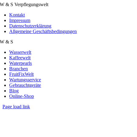
W & S Verpflegungswelt
Kontakt
Impressum
Datenschutzerklärung
Allgemeine Geschäftsbedingungen
W & S
Wasserwelt
Kaffeewelt
Waterpearls
Branchen
FruitFixWelt
Wartungsservice
Gebrauchtgeräte
Blog
Online-Shop
Page load link
Nach
oben