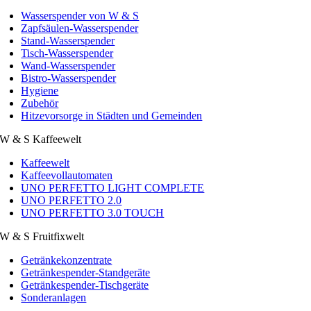
Wasserspender von W & S
Zapfsäulen-Wasserspender
Stand-Wasserspender
Tisch-Wasserspender
Wand-Wasserspender
Bistro-Wasserspender
Hygiene
Zubehör
Hitzevorsorge in Städten und Gemeinden
W & S Kaffeewelt
Kaffeewelt
Kaffeevollautomaten
UNO PERFETTO LIGHT COMPLETE
UNO PERFETTO 2.0
UNO PERFETTO 3.0 TOUCH
W & S Fruitfixwelt
Getränkekonzentrate
Getränkespender-Standgeräte
Getränkespender-Tischgeräte
Sonderanlagen