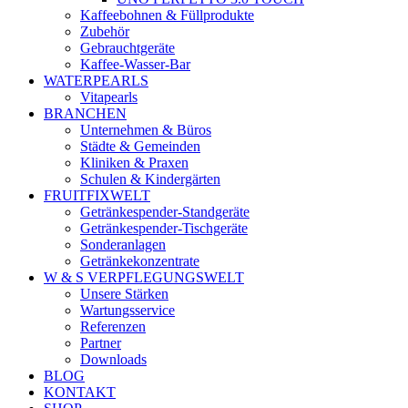
Kaffeebohnen & Füllprodukte
Zubehör
Gebrauchtgeräte
Kaffee-Wasser-Bar
WATERPEARLS
Vitapearls
BRANCHEN
Unternehmen & Büros
Städte & Gemeinden
Kliniken & Praxen
Schulen & Kindergärten
FRUITFIXWELT
Getränkespender-Standgeräte
Getränkespender-Tischgeräte
Sonderanlagen
Getränkekonzentrate
W & S VERPFLEGUNGSWELT
Unsere Stärken
Wartungsservice
Referenzen
Partner
Downloads
BLOG
KONTAKT